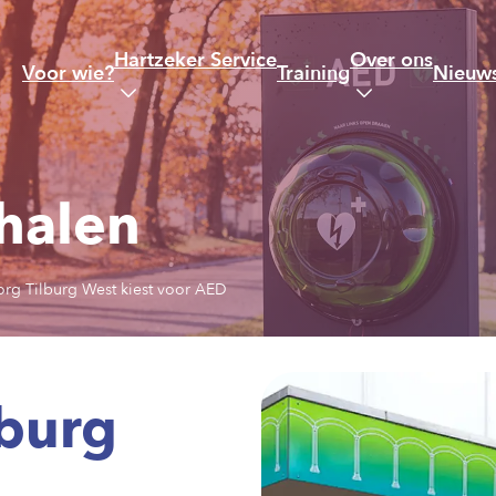
Hartzeker Service
Over ons
Voor wie?
Training
Nieuws
halen
rg Tilburg West kiest voor AED
burg