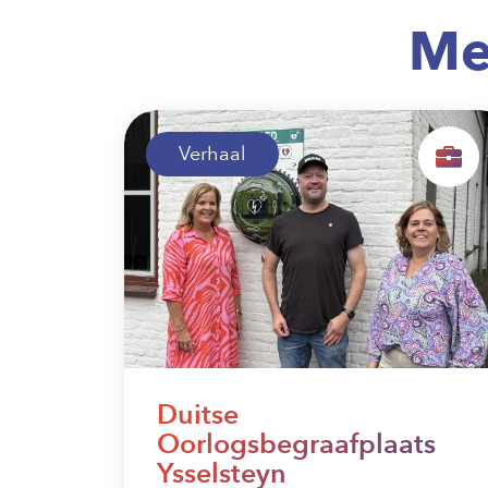
Me
Verhaal
Duitse
Oorlogsbegraafplaats
Ysselsteyn