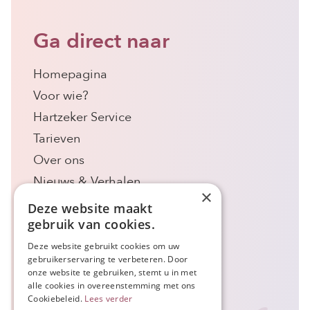
Ga direct naar
Homepagina
Voor wie?
Hartzeker Service
Tarieven
Over ons
Nieuws & Verhalen
×
Contact
Deze website maakt
gebruik van cookies.
Doe je mee?
Deze website gebruikt cookies om uw
gebruikerservaring te verbeteren. Door
onze website te gebruiken, stemt u in met
+31 478 820 993
alle cookies in overeenstemming met ons
Cookiebeleid.
Lees verder
info@nederlandhartzeker.nl