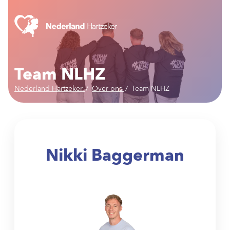
Team NLHZ
Nederland Hartzeker
Over ons
Team NLHZ
Nikki Baggerman