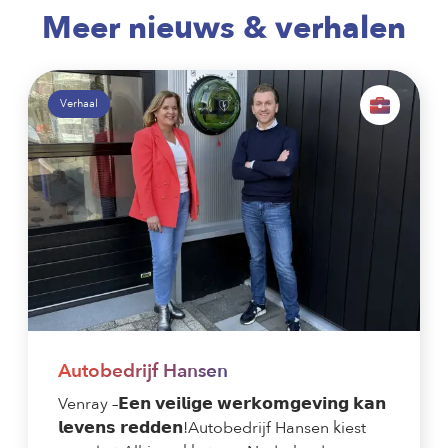
Meer nieuws & verhalen
Verhaal
Autobedrijf Hansen
Venray –𝗘𝗲𝗻 𝘃𝗲𝗶𝗹𝗶𝗴𝗲 𝘄𝗲𝗿𝗸𝗼𝗺𝗴𝗲𝘃𝗶𝗻𝗴 𝗸𝗮𝗻
𝗹𝗲𝘃𝗲𝗻𝘀 𝗿𝗲𝗱𝗱𝗲𝗻!Autobedrijf Hansen kiest