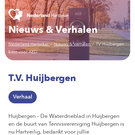
Nieuws & Verhalen
Nederland Hartzeker
Nieuws & Verhalen
TV Huijbergen
kiest voor AED
T.V. Huijbergen
Verhaal
Huijbergen
- De
Waterdrieblad
in
Huijbergen
en de buurt van Tennisvereniging Huijbergen is
nu Hartveilig, bedankt voor jullie