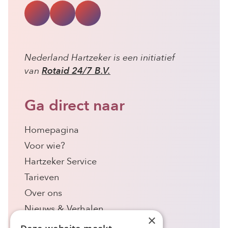
Nederland Hartzeker is een initiatief
van
Rotaid 24/7 B.V.
Ga direct naar
Homepagina
Voor wie?
Hartzeker Service
Tarieven
Over ons
Nieuws & Verhalen
×
Contact