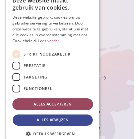
Deze website maakt
gebruik van cookies.
Doe je mee?
Deze website gebruikt cookies om uw
gebruikerservaring te verbeteren. Door
onze website te gebruiken, stemt u in met
+31 478 820 993
alle cookies in overeenstemming met ons
Cookiebeleid.
Lees verder
info@nederlandhartzeker.nl
STRIKT NOODZAKELIJK
Keizersveld 40
5803 AN Venray
PRESTATIE
TARGETING
Of ga naar de contactpagina
FUNCTIONEEL
ALLES ACCEPTEREN
© 2026 - Nederland Hartzeker
Privacyverklaring
ALLES AFWIJZEN
Algemene voorwaarden
DETAILS WEERGEVEN